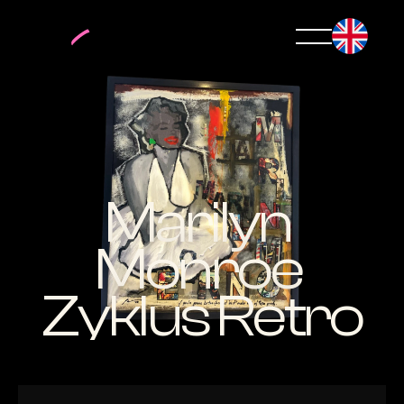
Marilyn 
Monroe 
Zyklus Retro