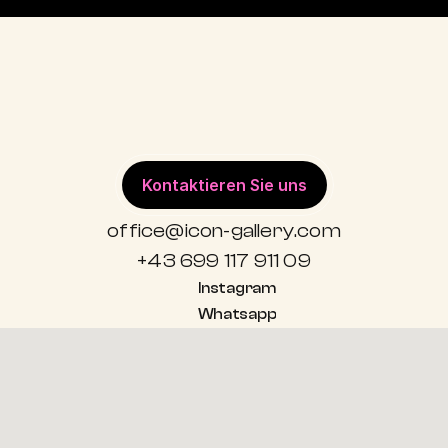
GERALD HERRMANN
POP ART
G
KISS
I
MEHR
Kontaktieren Sie uns
office@icon-gallery.com
+43 699 117 911 09
Instagram
Whatsapp